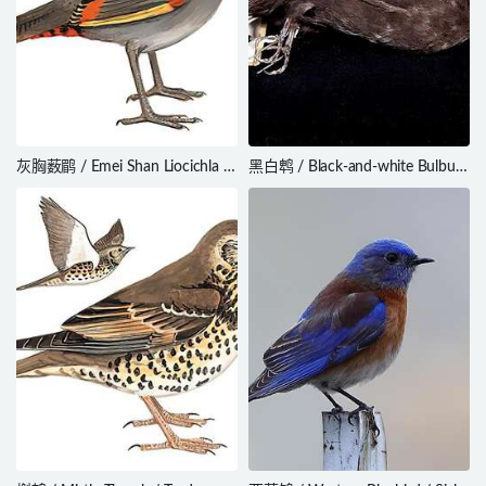
灰胸薮鹛 / Emei Shan Liocichla /
黑白鹎 / Black-and-white Bulbul /
Liocichla omeiensis
Microtarsus melanoleucos