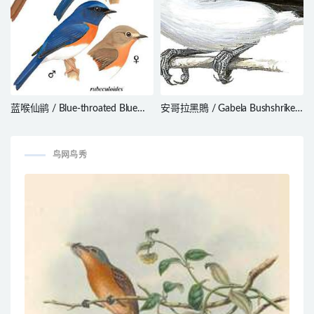
蓝喉仙鹟 / Blue-throated Blue
安哥拉黑鵙 / Gabela Bushshrike /
Flycatcher / Cyornis rubeculoides
Laniarius amboimensis
鸟网鸟秀