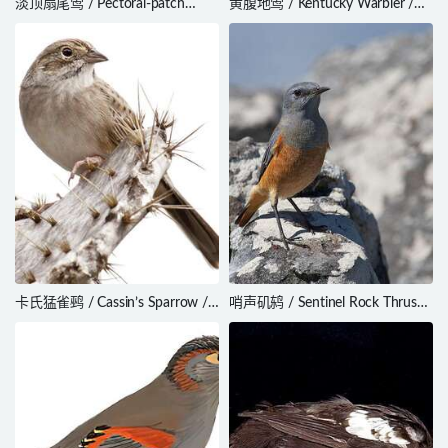
淡顶扇尾莺 / Pectoral-patch
黄腹地莺 / Kentucky Warbler /
Cisticola / Cisticola brunnescens
Geothlypis formosa
卡氏猛雀鹀 / Cassin’s Sparrow /
哨声矶鸫 / Sentinel Rock Thrush
Peucaea cassinii
/ Monticola explorator