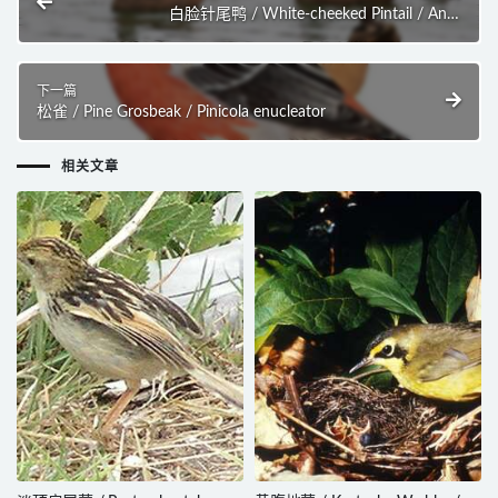
白脸针尾鸭 / White-cheeked Pintail / Anas
bahamensis
下一篇
松雀 / Pine Grosbeak / Pinicola enucleator
相关文章