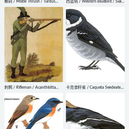
槲鸫 / Mistle Thrush / Turdus
西蓝鸲 / Western Bluebird / Sialia
viscivorus
mexicana
刺鹩 / Rifleman / Acanthisitta
卡克食籽雀 / Caqueta Seedeater
chloris
/ Sporophila murallae