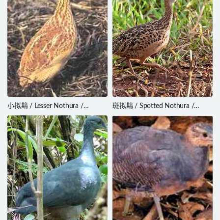
小拟䳍 / Lesser Nothura /
斑拟䳍 / Spotted Nothura /
Nothura minor
Nothura maculosa