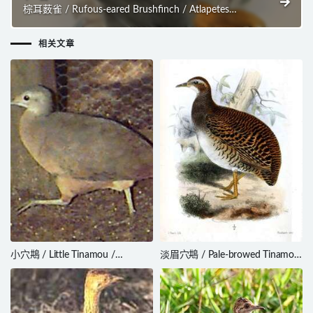
棕耳薮雀 / Rufous-eared Brushfinch / Atlapetes
rufigenis
相关文章
小穴䳍 / Little Tinamou /
淡眉穴䳍 / Pale-browed Tinamou
Crypturellus soui
/ Crypturellus transfasciatus