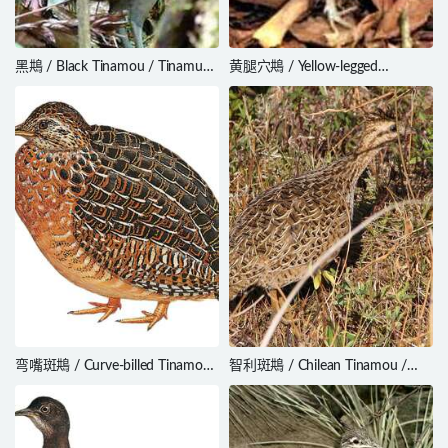
黑䳍 / Black Tinamou / Tinamus
黄腿穴䳍 / Yellow-legged
osgoodi
Tinamou / Crypturellus
noctivagus
弯嘴斑䳍 / Curve-billed Tinamou
智利斑䳍 / Chilean Tinamou /
/ Nothoprocta curvirostris
Nothoprocta perdicaria