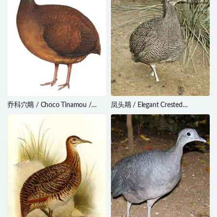
乔科穴䳍 / Choco Tinamou /
凤头䳍 / Elegant Crested
Crypturellus kerriae
Tinamou / Eudromia elegans