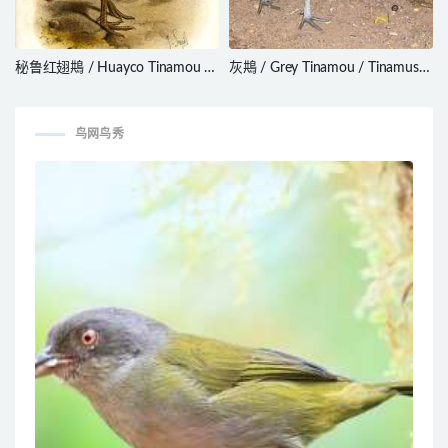
秘鲁红翅䳍 / Huayco Tinamou /
灰䳍 / Grey Tinamou / Tinamus
Rhynchotus maculicollis
tao
鸟网鸟秀