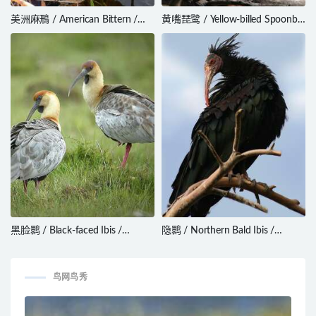
美洲麻鳽 / American Bittern /
黄嘴琵鹭 / Yellow-billed Spoonbill
Botaurus lentiginosus
/ Platalea flavipes
黑脸鹮 / Black-faced Ibis /
隐鹮 / Northern Bald Ibis /
Theristicus melanopis
Geronticus eremita
鸟网鸟秀