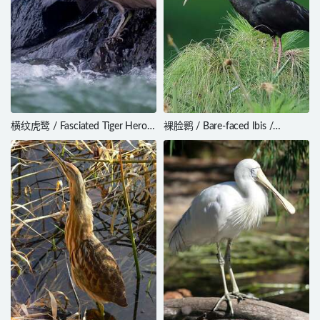
横纹虎鹭 / Fasciated Tiger Heron
裸脸鹮 / Bare-faced Ibis /
/ Tigrisoma fasciatum
Phimosus infuscatus