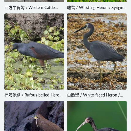
西方牛背鹭 / Western Cattle
啸鹭 / Whistling Heron / Syrigma
Egret / Bubulcus ibis
sibilatrix
棕腹池鹭 / Rufous-bellied Heron
白脸鹭 / White-faced Heron /
/ Ardeola rufiventris
Egretta novaehollandiae