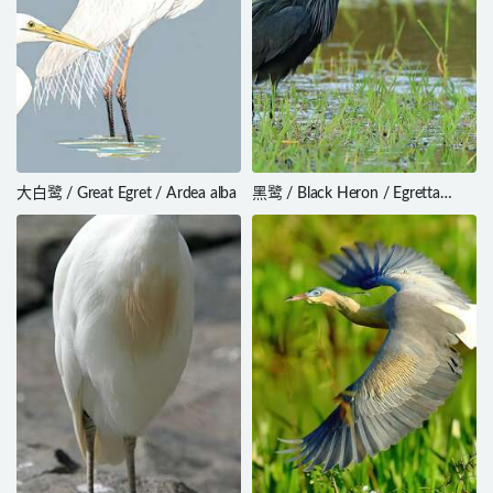
大白鹭 / Great Egret / Ardea alba
黑鹭 / Black Heron / Egretta
ardesiaca