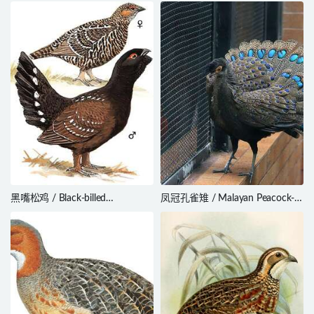
Curassow / Mitu mitu
Pheasant / Syrmaticus humiae
黑嘴松鸡 / Black-billed
凤冠孔雀雉 / Malayan Peacock-
Capercaillie / Tetrao urogalloides
Pheasant / Polyplectron
malacense