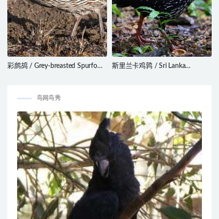
彩鹧鸪 / Grey-breasted Spurfowl
斯里兰卡鸡鹑 / Sri Lanka
/ Pternistis rufopictus
Spurfowl / Galloperdix bicalcarata
鸟网鸟秀