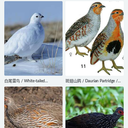
/ Pternistis griseostriatus
Chachalaca / Ortalis wagleri
白尾雷鸟 / White-tailed
斑翅山鹑 / Daurian Partridge /
Ptarmigan / Lagopus leucura
Perdix dauurica