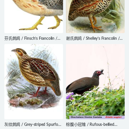
芬氏鹧鸪 / Finsch’s Francolin /
谢氏鹧鸪 / Shelley’s Francolin /
Scleroptila finschi
Scleroptila shelleyi
灰纹鹧鸪 / Grey-striped Spurfowl
棕腹小冠雉 / Rufous-bellied