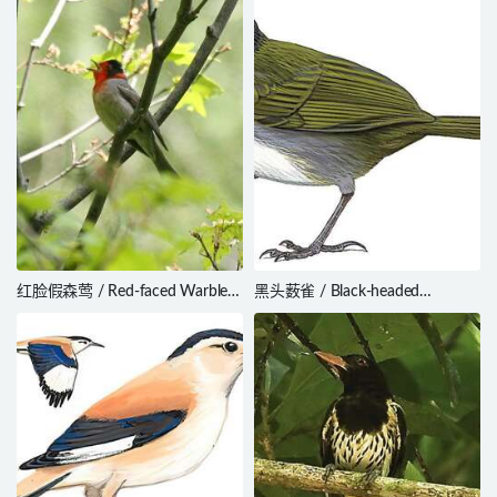
红脸假森莺 / Red-faced Warbler
黑头薮雀 / Black-headed
/ Cardellina rubrifrons
Brushfinch / Arremon atricapillus