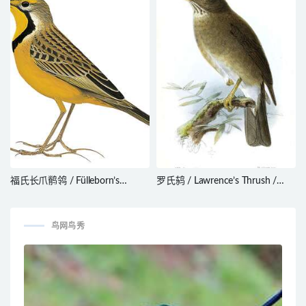
kashmirensis
福氏长爪鹡鸰 / Fülleborn’s
罗氏鸫 / Lawrence’s Thrush /
Longclaw / Macronyx fuelleborni
Turdus lawrencii
鸟网鸟秀