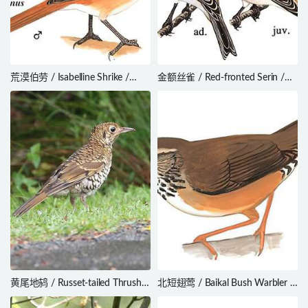
荒漠伯劳 / Isabelline Shrike /
金额丝雀 / Red-fronted Serin /
Lanius isabellinus
Serinus pusillus
黄尾地鸫 / Russet-tailed Thrush /
北短翅莺 / Baikal Bush Warbler /
Zoothera heinei
Locustella davidi