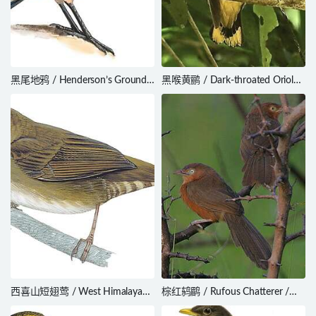
黑尾地鸦 / Henderson’s Ground
黑喉黄鹂 / Dark-throated Oriole /
Jay / Podoces hendersoni
Oriolus xanthonotus
西喜山短翅莺 / West Himalayan
棕红鸫鹛 / Rufous Chatterer /
Bush Warbler / Locustella
Argya rubiginosa