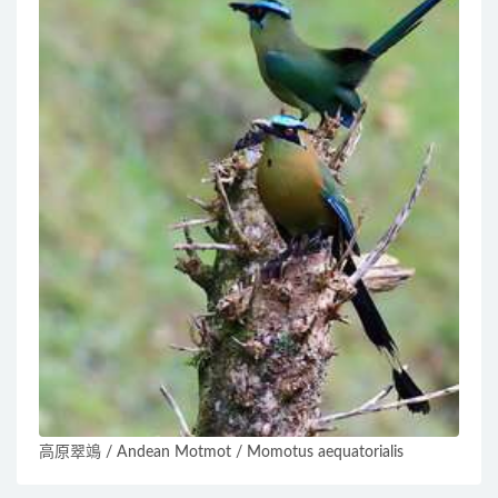
高原翠鴗 / Andean Motmot / Momotus aequatorialis