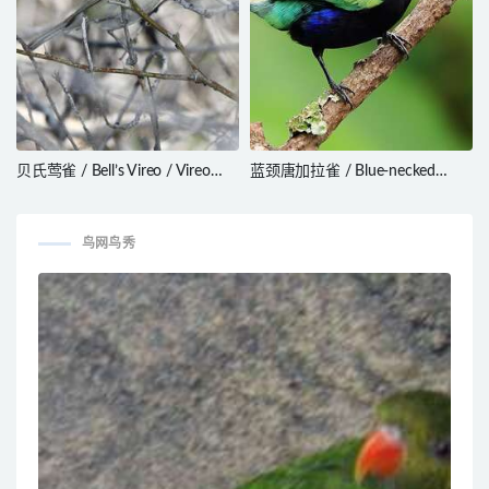
贝氏莺雀 / Bell’s Vireo / Vireo
蓝颈唐加拉雀 / Blue-necked
bellii
Tanager / Stilpnia cyanicollis
鸟网鸟秀