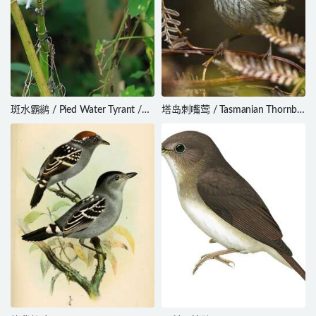
斑水霸鹟 / Pied Water Tyrant /
塔岛刺嘴莺 / Tasmanian Thornbill
Fluvicola pica
/ Acanthiza ewingii