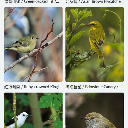
绿背山雀 / Green-backed Tit /
北灰鹟 / Asian Brown Flycatcher
Parus monticolus
/ Muscicapa dauurica
红冠戴菊 / Ruby-crowned Kinglet
硫磺丝雀 / Brimstone Canary /
/ Regulus calendula
Crithagra sulphurata