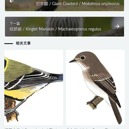
巨牛鹂 / Giant Cowbird / Molothrus oryzivorus
下一篇
纹娇鹟 / Kinglet Manakin / Machaeropterus regulus
相关文章