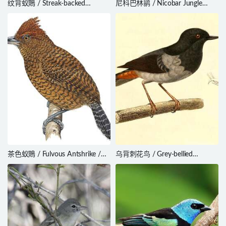
纹背蚁鵙 / Streak-backed
尼科巴林鹟 / Nicobar Jungle
Antshrike / Thamnophilus insignis
Flycatcher / Cyornis nicobaricus
茶色蚁鵙 / Fulvous Antshrike /
乌背刺花鸟 / Grey-bellied
Frederickena fulva
Flowerpiercer / Diglossa
carbonaria