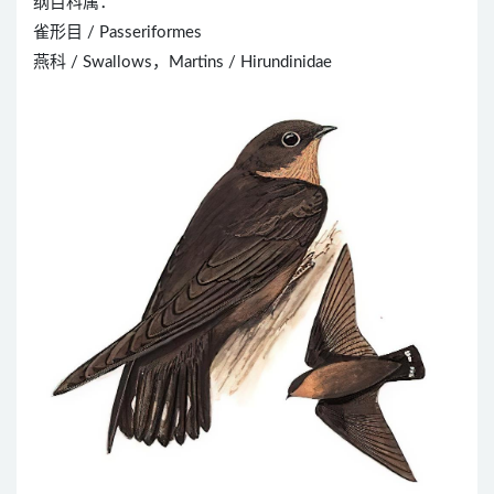
纲目科属：
雀形目 / Passeriformes
燕科 / Swallows，Martins / Hirundinidae