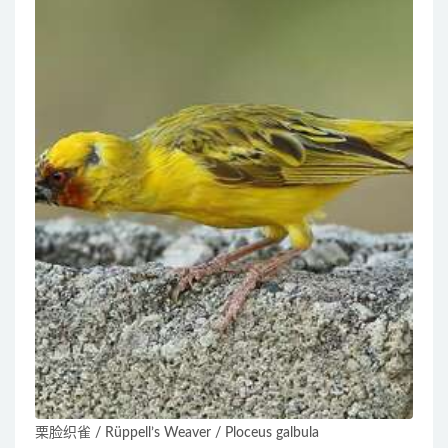
栗脸织雀 / Rüppell’s Weaver / Ploceus galbula