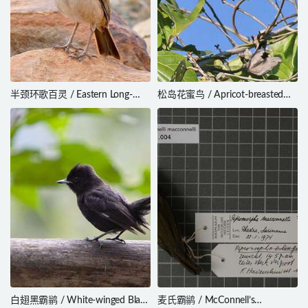
半颈环歌百灵 / Eastern Long-
松岛花蜜鸟 / Apricot-breasted
billed Lark / Certhilauda
Sunbird / Cinnyris buettikoferi
semitorquata
白翅黑霸鹟 / White-winged Black
麦氏霸鹟 / McConnell’s