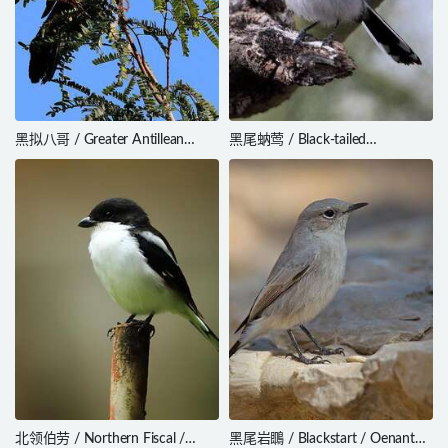
黑拟八哥 / Greater Antillean
黑尾蚋莺 / Black-tailed
Grackle / Quiscalus niger
Gnatcatcher / Polioptila melanura
北领伯劳 / Northern Fiscal /
黑尾岩䳭 / Blackstart / Oenanthe