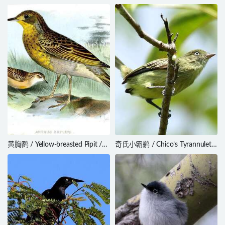
Tyrant / Knipolegus aterrimus
Flycatcher / Mionectes
macconnelli
黄胸鹨 / Yellow-breasted Pipit /
奇氏小霸鹟 / Chico’s Tyrannulet /
Anthus chloris
Zimmerius chicomendesi