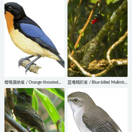
橙喉唐纳雀 / Orange-throated
蓝嘴精织雀 / Blue-billed Malimbe
Tanager / Wetmorethraupis
/ Malimbus nitens
sterrhopteron