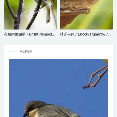
亮腰阿蒂霸鹟 / Bright-rumped
林氏带鹀 / Lincoln’s Sparrow /
Attila / Attila spadiceus
Melospiza lincolnii
鸟网鸟秀