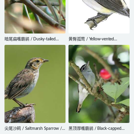
暗尾扁嘴霸鹟 / Dusky-tailed
黄臀孤莺 / Yellow-vented
Flatbill / Ramphotrigon
Eremomela / Eremomela
fuscicauda
flavicrissalis
尖尾沙鹀 / Saltmarsh Sparrow /
黑顶厚嘴霸鹟 / Black-capped