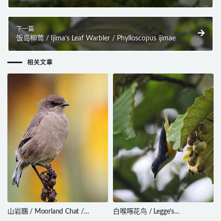
下一篇
饭岛柳莺 / Ijima’s Leaf Warbler / Phylloscopus ijimae
相关文章
山岩䳭 / Moorland Chat /
白喉啄花鸟 / Legge’s
Pinarochroa sordida
Flowerpecker / Dicaeum vincens