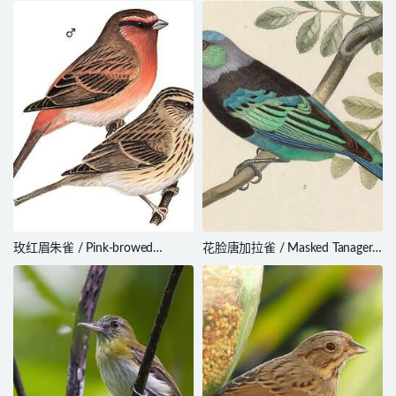
Ammospiza caudacuta
Becard / Pachyramphus
marginatus
玫红眉朱雀 / Pink-browed
花脸唐加拉雀 / Masked Tanager /
Rosefinch / Carpodacus
Stilpnia nigrocincta
rodochroa