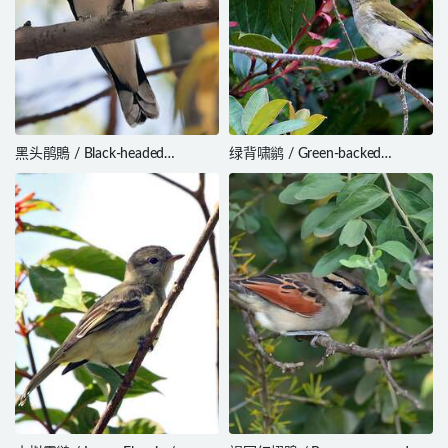
黑头鹃鵙 / Black-headed
绿背啸鹟 / Green-backed
Cuckooshrike / Lalage
Whistler / Pachycephala
melanoptera
albiventris