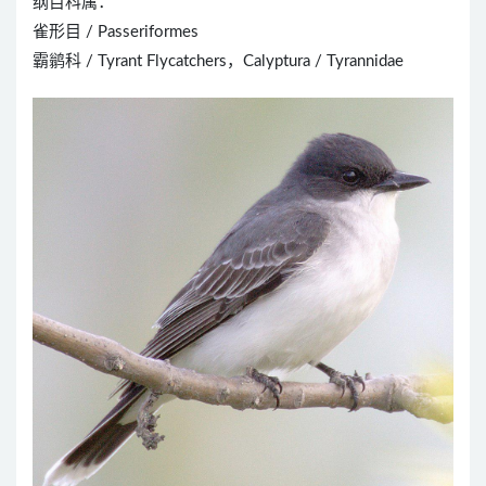
纲目科属：
雀形目 / Passeriformes
霸鹟科 / Tyrant Flycatchers，Calyptura / Tyrannidae