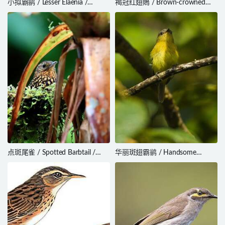
小拟霸鹟 / Lesser Elaenia /
褐冠红翅鵙 / Brown-crowned
Elaenia chiriquensis
Tchagra / Tchagra australis
点斑尾雀 / Spotted Barbtail /
华丽斑翅霸鹟 / Handsome
Premnoplex brunnescens
Flycatcher / Nephelomyias
pulcher