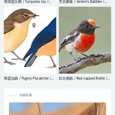
青绿蓝头鹊 / Turquoise Jay /
杰氏鹛雀 / Jerdon’s Babbler /
Cyanolyca turcosa
Chrysomma altirostre
侏蓝仙鹟 / Pygmy Flycatcher /
红头鸲鹟 / Red-capped Robin /
Ficedula hodgsoni
Petroica goodenovii
鸟网鸟秀