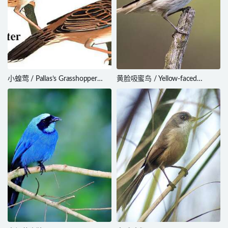
小蝗莺 / Pallas’s Grasshopper
黄脸吸蜜鸟 / Yellow-faced
Warbler / Helopsaltes certhiola
Honeyeater / Caligavis chrysops