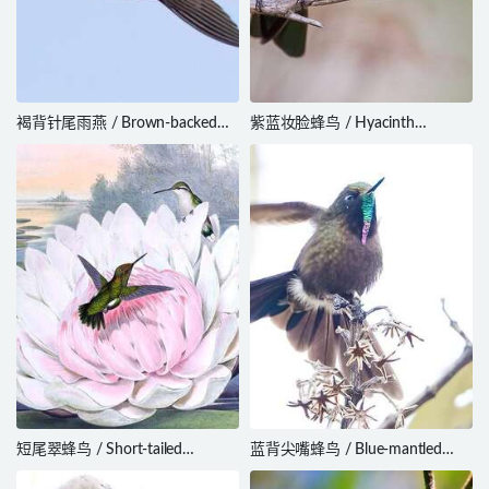
褐背针尾雨燕 / Brown-backed
紫蓝妆脸蜂鸟 / Hyacinth
Needletail / Hirundapus giganteus
Visorbearer / Augastes scutatus
短尾翠蜂鸟 / Short-tailed
蓝背尖嘴蜂鸟 / Blue-mantled
Emerald / Chlorostilbon
Thornbill / Chalcostigma stanleyi