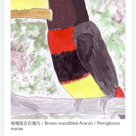
褐嘴簇舌巨嘴鸟 / Brown-mandibled Aracari / Pteroglossus
mariae