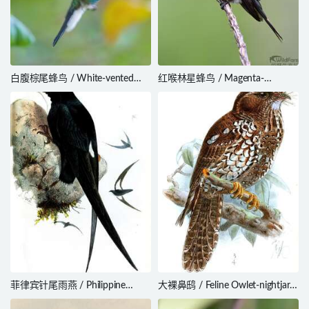
白腹棕尾蜂鸟 / White-vented
红喉林星蜂鸟 / Magenta-
Plumeleteer / Chalybura buffonii
throated Woodstar / Calliphlox
bryantae
菲律宾针尾雨燕 / Philippine
大裸鼻鸱 / Feline Owlet-nightjar /
Spine-tailed Swift / Mearnsia
Aegotheles insignis