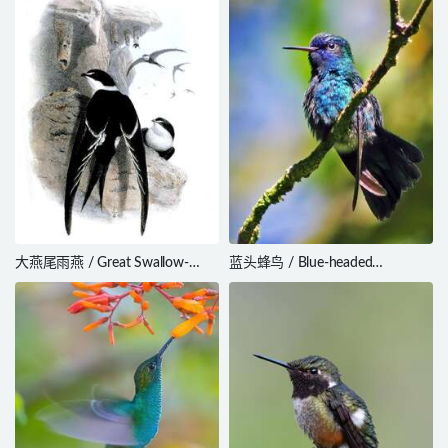
poortmani
大燕尾雨燕 / Great Swallow-
蓝头蜂鸟 / Blue-headed
tailed Swift / Panyptila
Hummingbird / Riccordia bicolor
sanctihieronymi