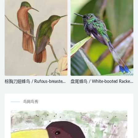
picina
棕胸刀翅蜂鸟 / Rufous-breasted
盘尾蜂鸟 / White-booted Racket-
Sabrewing / Campylopterus
tail / Ocreatus underwoodii
hyperythrus
鸟网鸟秀