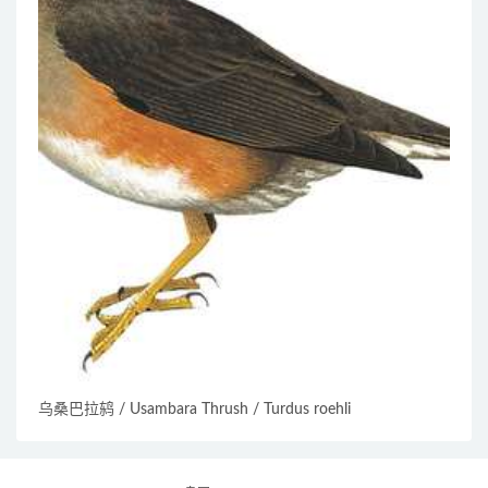
乌桑巴拉鸫 / Usambara Thrush / Turdus roehli