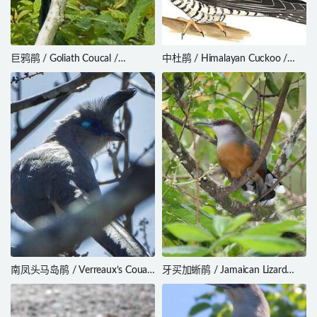
巨鸦鹃 / Goliath Coucal /
中杜鹃 / Himalayan Cuckoo /
Centropus goliath
Cuculus saturatus
南凤头马岛鹃 / Verreaux’s Coua /
牙买加蜥鹃 / Jamaican Lizard
Coua verreauxi
Cuckoo / Coccyzus vetula