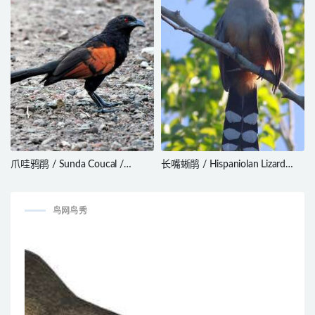
爪哇鸦鹃 / Sunda Coucal /
长嘴蜥鹃 / Hispaniolan Lizard
Centropus nigrorufus
Cuckoo / Coccyzus longirostris
鸟网鸟秀