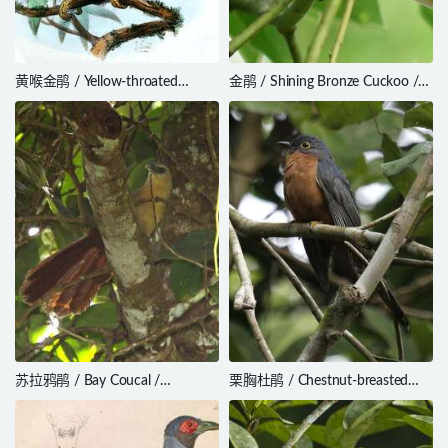
黄喉金鹃 / Yellow-throated
金鹃 / Shining Bronze Cuckoo /
Cuckoo / Chrysococcyx
Chrysococcyx lucidus
flavigularis
苏拉鸦鹃 / Bay Coucal /
栗胸杜鹃 / Chestnut-breasted
Centropus celebensis
Cuckoo / Cacomantis
castaneiventris