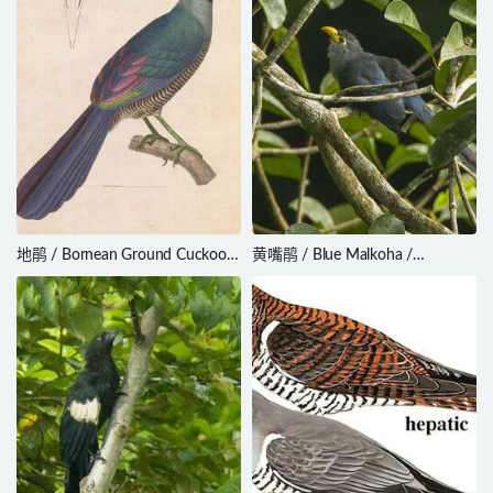
地鹃 / Bornean Ground Cuckoo /
黄嘴鹃 / Blue Malkoha /
Carpococcyx radiceus
Ceuthmochares aereus