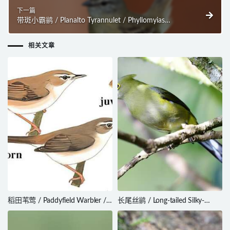
下一篇
带斑小霸鹟 / Planalto Tyrannulet / Phyllomyias
fasciatus
相关文章
稻田苇莺 / Paddyfield Warbler /
长尾丝鹟 / Long-tailed Silky-
Acrocephalus agricola
flycatcher / Ptiliogonys caudatus