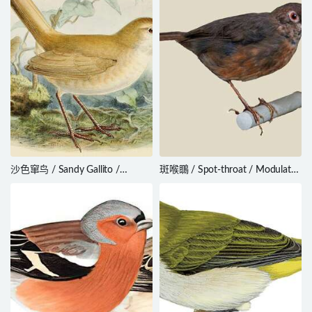
沙色窜鸟 / Sandy Gallito /
斑喉䳭 / Spot-throat / Modulatrix
Teledromas fuscus
stictigula