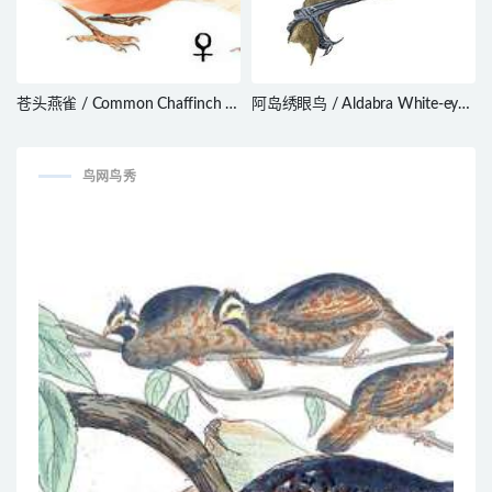
苍头燕雀 / Common Chaffinch /
阿岛绣眼鸟 / Aldabra White-eye
Fringilla coelebs
/ Zosterops aldabrensis
鸟网鸟秀