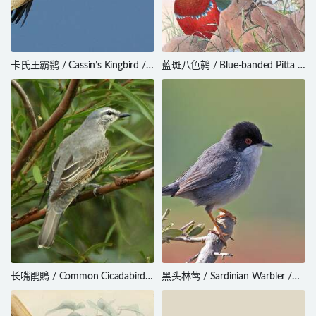
卡氏王霸鹟 / Cassin’s Kingbird /
蓝斑八色鸫 / Blue-banded Pitta /
Tyrannus vociferans
Erythropitta arquata
长嘴鹃鵙 / Common Cicadabird /
黑头林莺 / Sardinian Warbler /
Edolisoma tenuirostre
Curruca melanocephala