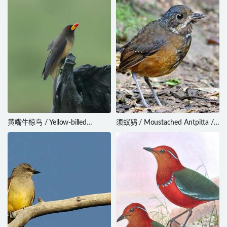
黄嘴牛椋鸟 / Yellow-billed
须蚁鸫 / Moustached Antpitta /
Oxpecker / Buphagus africanus
Grallaria alleni