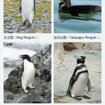
王企鹅 / King Penguin /
加岛企鹅 / Galapagos Penguin /
Aptenodytes patagonicus
Spheniscus mendiculus