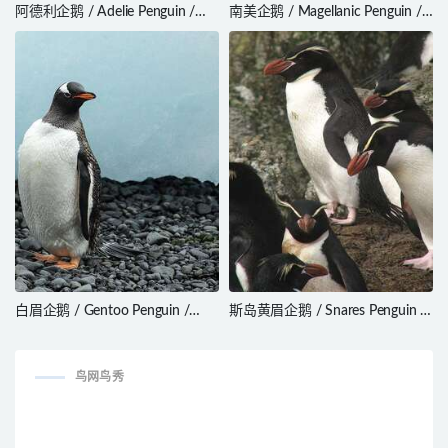
阿德利企鹅 / Adelie Penguin /
南美企鹅 / Magellanic Penguin /
Pygoscelis adeliae
Spheniscus magellanicus
白眉企鹅 / Gentoo Penguin /
斯岛黄眉企鹅 / Snares Penguin /
Pygoscelis papua
Eudyptes robustus
鸟网鸟秀