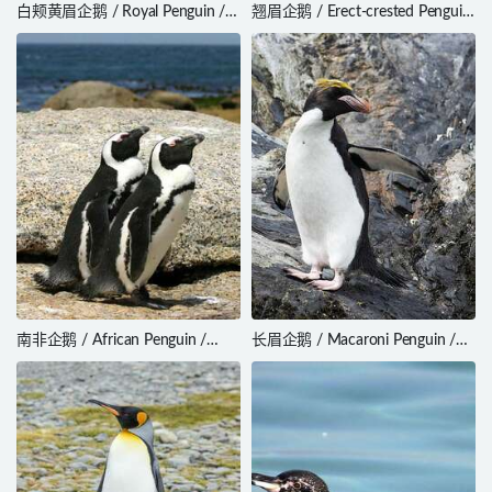
白颊黄眉企鹅 / Royal Penguin /
翘眉企鹅 / Erect-crested Penguin
Eudyptes schlegeli
/ Eudyptes sclateri
南非企鹅 / African Penguin /
长眉企鹅 / Macaroni Penguin /
Spheniscus demersus
Eudyptes chrysolophus