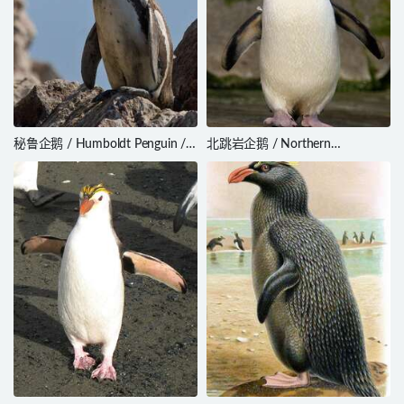
秘鲁企鹅 / Humboldt Penguin /
北跳岩企鹅 / Northern
Spheniscus humboldti
Rockhopper Penguin / Eudyptes
moseleyi