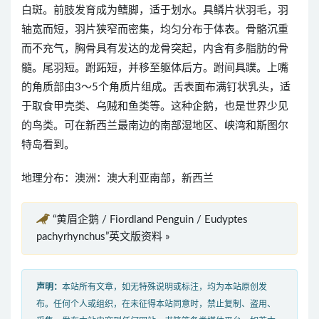
白斑。前肢发育成为鳍脚，适于划水。具鳞片状羽毛，羽
轴宽而短，羽片狭窄而密集，均匀分布于体表。骨骼沉重
而不充气，胸骨具有发达的龙骨突起，内含有多脂肪的骨
髓。尾羽短。跗跖短，并移至躯体后方。跗间具蹼。上嘴
的角质部由3～5个角质片组成。舌表面布满钉状乳头，适
于取食甲壳类、乌贼和鱼类等。这种企鹅，也是世界少见
的鸟类。可在新西兰最南边的南部湿地区、峡湾和斯图尔
特岛看到。
地理分布：澳洲：澳大利亚南部，新西兰
“黄眉企鹅 / Fiordland Penguin / Eudyptes
pachyrhynchus”英文版资料 »
声明：
本站所有文章，如无特殊说明或标注，均为本站原创发
布。任何个人或组织，在未征得本站同意时，禁止复制、盗用、