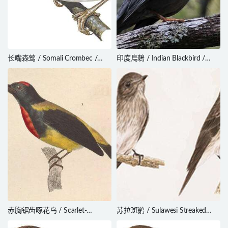
长嘴森莺 / Somali Crombec /
印度烏鶇 / Indian Blackbird /
Sylvietta isabellina
Turdus simillimus
赤胸锯齿啄花鸟 / Scarlet-
苏拉斑鹟 / Sulawesi Streaked
breasted Flowerpecker /
Flycatcher / Muscicapa sodhii