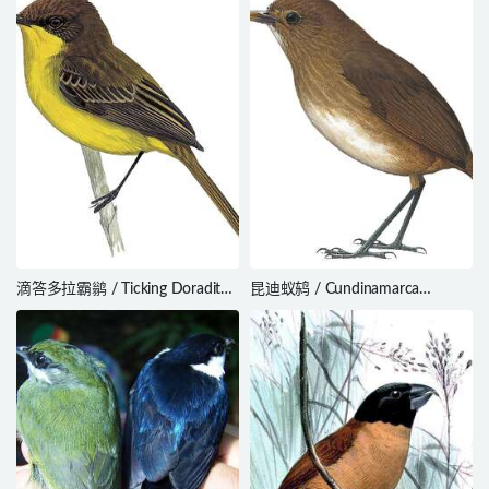
Prionochilus thoracicus
滴答多拉霸鹟 / Ticking Doradito
昆迪蚁鸫 / Cundinamarca
/ Pseudocolopteryx citreola
Antpitta / Grallaria kaestneri