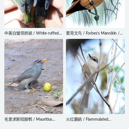
中美白皱领娇鹟 / White-ruffed
栗背文鸟 / Forbes’s Mannikin /
Manakin / Corapipo altera
Lonchura forbesi
毛里求斯短脚鹎 / Mauritius
火红霸鹟 / Flammulated
Bulbul / Hypsipetes olivaceus
Flycatcher / Deltarhynchus