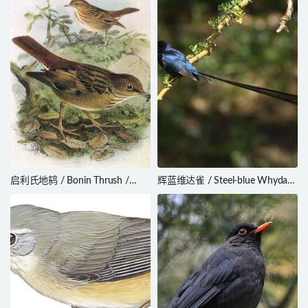
启利氏地鸫 / Bonin Thrush /
辉蓝维达雀 / Steel-blue Whydah
Zoothera terrestris
/ Vidua hypocherina