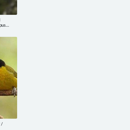
d
pus
 /