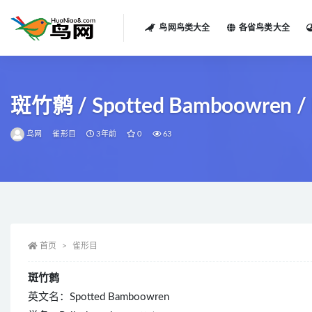
鸟网鸟类大全
各省鸟类大全
全部
斑竹鹩 / Spotted Bamboowren / P
鸟网
雀形目
3年前
0
63
首页
雀形目
斑竹鹩
英文名：Spotted Bamboowren