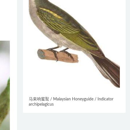
马来响蜜䴕 / Malaysian Honeyguide / Indicator
archipelagicus