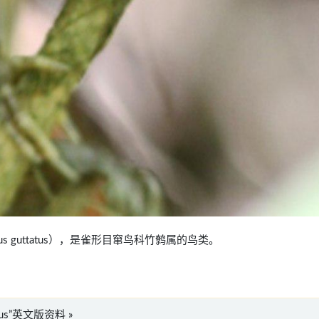
mphus guttatus），是雀形目窜鸟科竹鹩属的鸟类。
tatus”英文版资料 »