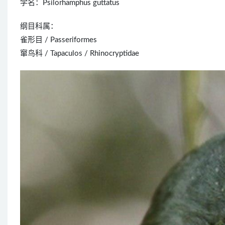
学名：Psilorhamphus guttatus
纲目科属：
雀形目 / Passeriformes
窜鸟科 / Tapaculos / Rhinocryptidae