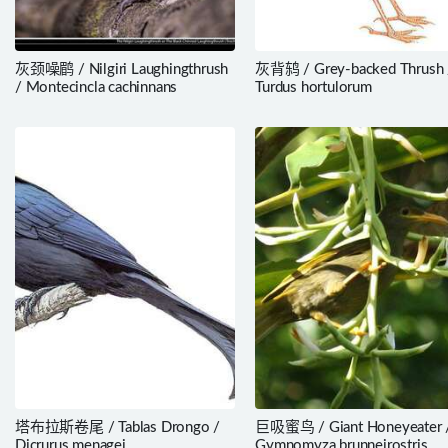
灰颈噪鹛 / Nilgiri Laughingthrush
灰背鸫 / Grey-backed Thrush 
/ Montecincla cachinnans
Turdus hortulorum
塔布拉斯卷尾 / Tablas Drongo /
巨吸蜜鸟 / Giant Honeyeater 
Dicrurus menagei
Gymnomyza brunneirostris