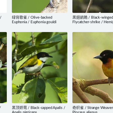
/
绿背歌雀 / Olive-backed
黑翅鹟鵙 / Black-winge
Euphonia / Euphonia gouldi
Flycatcher-shrike / Hemi
hirundinaceus
/
黑顶娇莺 / Black-capped Apalis /
奇织雀 / Strange Weaver
Apalis nigriceps
Ploceus alienus