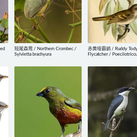
ed
短尾森莺 / Northern Crombec /
赤黄哑霸鹟 / Ruddy Tody
Sylvietta brachyura
Flycatcher / Poecilotricc
russatus