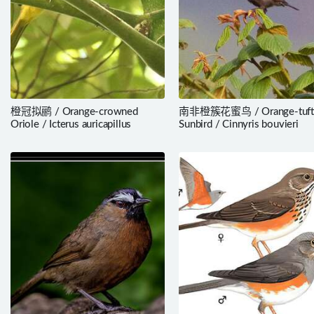
橙冠拟鹂 / Orange-crowned
南非橙簇花蜜鸟 / Orange-tuft
Oriole / Icterus auricapillus
Sunbird / Cinnyris bouvieri