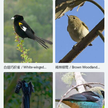
pammelaina
白翅巧织雀 / White-winged
褐林柳莺 / Brown Woodland
Widowbird / Euplectes
Warbler / Phylloscopus
albonotatus
umbrovirens