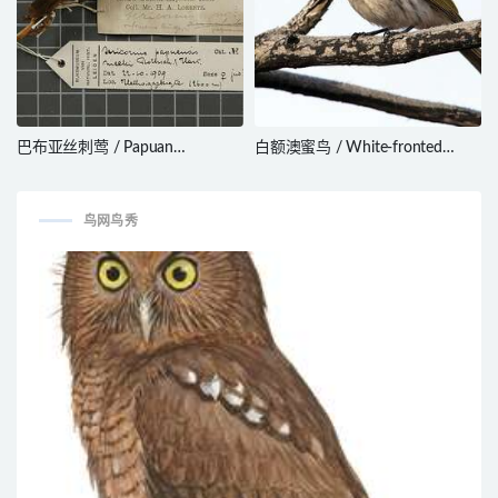
巴布亚丝刺莺 / Papuan
白额澳蜜鸟 / White-fronted
Scrubwren / Aethomyias
Honeyeater / Purnella albifrons
papuensis
鸟网鸟秀