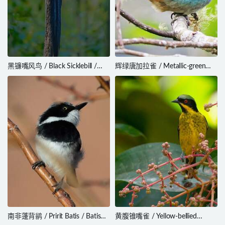
黑镰嘴风鸟 / Black Sicklebill /
辉绿唐加拉雀 / Metallic-green
Epimachus fastosus
Tanager / Tangara labradorides
南非蓬背鹟 / Pririt Batis / Batis
黄腹锥嘴雀 / Yellow-bellied