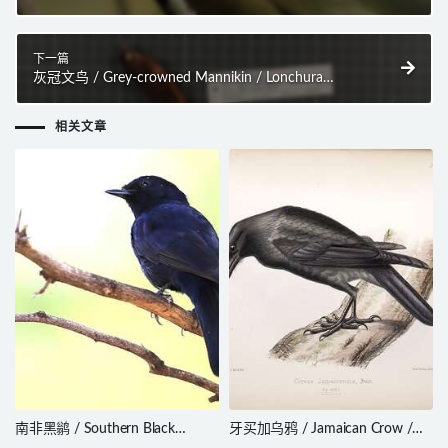
下一篇
灰冠文鸟 / Grey-crowned Mannikin / Lonchura
nevermanni
相关文章
南非黑鹟 / Southern Black
牙买加乌鸦 / Jamaican Crow /
Flycatcher / Melaenornis
Corvus jamaicensis