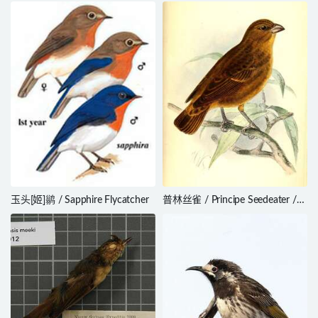
pririt
Dacnis / Dacnis flaviventer
玉头[姬]鹟 / Sapphire Flycatcher
普林丝雀 / Principe Seedeater /
Crithagra rufobrunnea