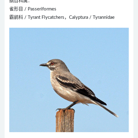
纲目科属：
雀形目 / Passeriformes
霸鹟科 / Tyrant Flycatchers，Calyptura / Tyrannidae