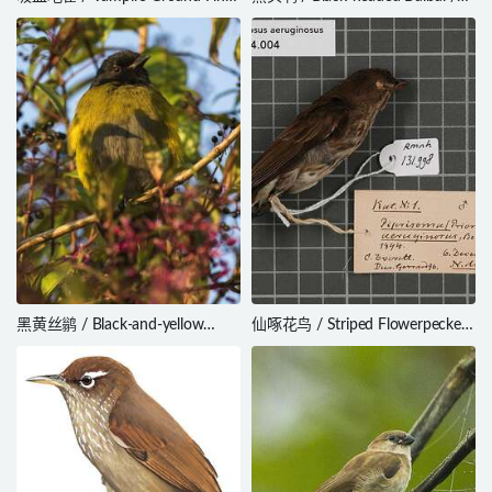
/ Geospiza septentrionalis
Brachypodius melanocephalos
黑黄丝鹟 / Black-and-yellow
仙啄花鸟 / Striped Flowerpecker
Phainoptila / Phainoptila
/ Dicaeum aeruginosum
melanoxantha