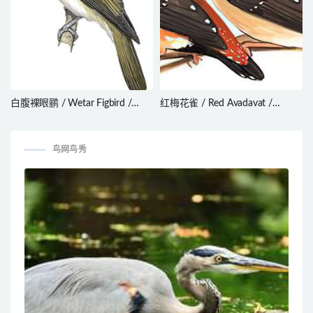
白腹裸眼鹂 / Wetar Figbird /
红梅花雀 / Red Avadavat /
Sphecotheres hypoleucus
Amandava amandava
鸟网鸟秀