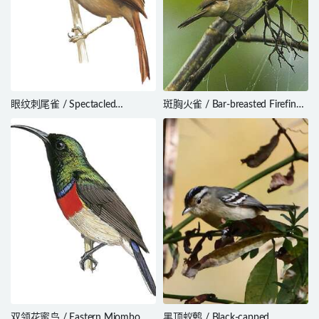
眼纹刺尾雀 / Spectacled
斑胸火雀 / Bar-breasted Firefinch
Prickletail / Siptornis striaticollis
/ Lagonosticta rufopicta
双领花蜜鸟 / Eastern Miombo
黑顶蚁鹩 / Black-capped