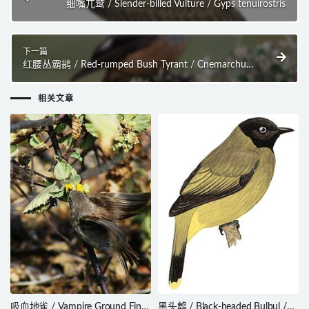
细嘴兀鹫 / Slender-billed Vulture / Gyps tenuirostris
下一篇
红腰丛霸鹟 / Red-rumped Bush Tyrant / Cnemarchus
erythropygius
相关文章
吸血地雀 / Vampire Ground Finch
黑头鹎 / Black-headed Bulbul /