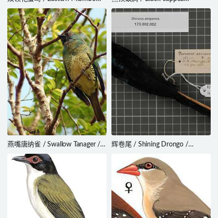
Sunbird / Cinnyris manoensis
Antwren / Herpsilochmus
atricapillus
燕嘴唐纳雀 / Swallow Tanager /
辉卷尾 / Shining Drongo /
Tersina viridis
Dicrurus atripennis