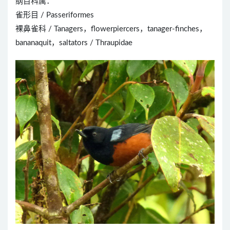
纲目科属：
雀形目 / Passeriformes
裸鼻雀科 / Tanagers，flowerpiercers，tanager-finches，
bananaquit，saltators / Thraupidae