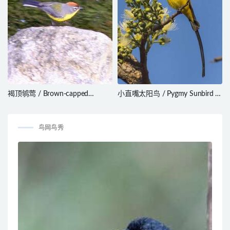
褐顶鸲莺 / Brown-capped
小直嘴太阳鸟 / Pygmy Sunbird /
Whitestart / Myioborus
Hedydipna platura
brunniceps
鸟网鸟秀