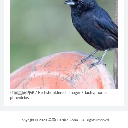
红肩黑唐纳雀 / Red-shouldered Tanager / Tachyphonus
phoenicius
Copyright © 2023
鸟网HuaNiao8.com
- All rights reserved