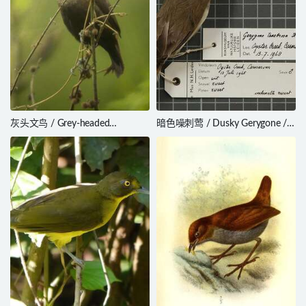
灰头文鸟 / Grey-headed
暗色噪刺莺 / Dusky Gerygone /
Mannikin / Lonchura caniceps
Gerygone tenebrosa