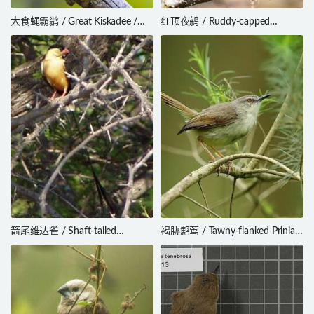
大食蝇霸鹟 / Great Kiskadee /
红顶夜鸫 / Ruddy-capped
Pitangus sulphuratus
Nightingale-Thrush / Catharus
frantzii
箭尾维达雀 / Shaft-tailed
褐胁鹪莺 / Tawny-flanked Prinia /
Whydah / Vidua regia
Prinia subflava