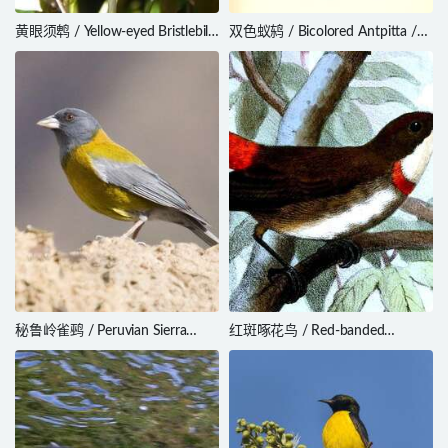
黄眼须鹎 / Yellow-eyed Bristlebill
双色蚁鸫 / Bicolored Antpitta /
/ Bleda ugandae
Grallaria rufocinerea
秘鲁岭雀鹀 / Peruvian Sierra
红斑啄花鸟 / Red-banded
Finch / Phrygilus punensis
Flowerpecker / Dicaeum eximium