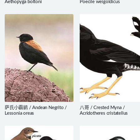
Aethopyga boltoni
Poecile weigoldicus
萨氏小霸鹟 / Andean Negrito /
八哥 / Crested Myna /
Lessonia oreas
Acridotheres cristatellus