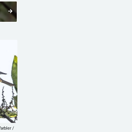
bler /