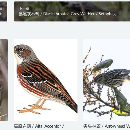
篇
下一篇
ti
黑喉灰林莺 / Black-throated Grey Warbler / Setophaga
nigrescens
高原岩鹨 / Altai Accentor /
尖头林莺 / Arrowhead War