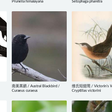
Prunella himalayana
Setophaga pharetra
南美黑鹂 / Austral Blackbird /
维氏短翅莺 / Victorin’s Wa
Curaeus curaeus
Cryptillas victorini