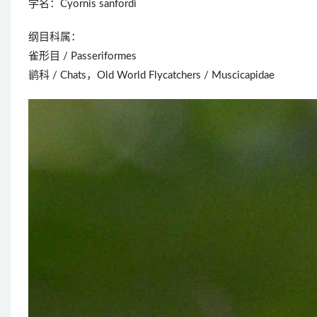
学名：Cyornis sanfordi
纲目科属：
雀形目 / Passeriformes
鹟科 / Chats，Old World Flycatchers / Muscicapidae