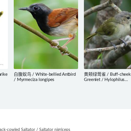
rike
白腹蚁鸟 / White-bellied Antbird
黄颊绿莺雀 / Buff-cheek
/ Myrmeciza longipes
Greenlet / Hylophilus
muscicapinus
-cowled Saltator / Saltator nigriceps