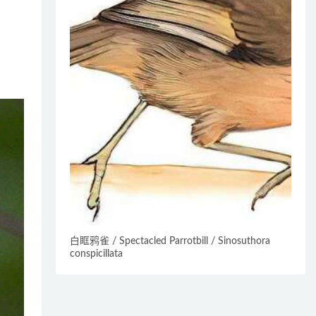
白眶鸦雀 / Spectacled Parrotbill / Sinosuthora
conspicillata