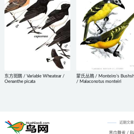
东方斑䳭 / Variable Wheatear /
蒙氏丛鵙 / Monteiro’s Bushsh
Oenanthe picata
/ Malaconotus monteiri
近期文章
黑巾舞雀 / Black