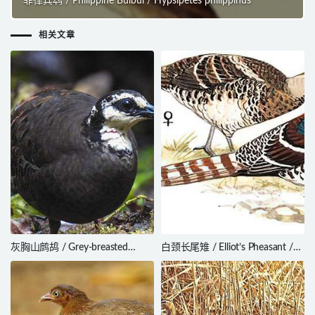
菲律宾鹎 / Philippine Bulbul / Hypsipetes philippinus
相关文章
灰胸山鹧鸪 / Grey-breasted
白颈长尾雉 / Elliot’s Pheasant /
Partridge / Arborophila orientalis
Syrmaticus ellioti