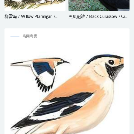
柳雷鸟 / Willow Ptarmigan /
黑凤冠雉 / Black Curassow / Crax
Lagopus lagopus
alector
鸟网鸟秀