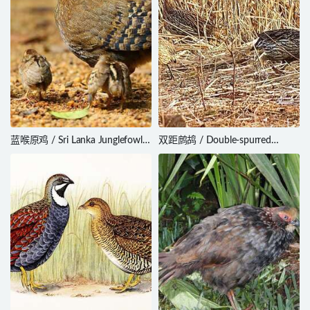
蓝喉原鸡 / Sri Lanka Junglefowl /
双距鹧鸪 / Double-spurred
Gallus lafayettii
Spurfowl / Pternistis bicalcaratus