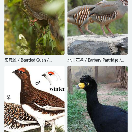
须冠雉 / Bearded Guan /
北非石鸡 / Barbary Partridge /
Penelope barbata
Alectoris barbara