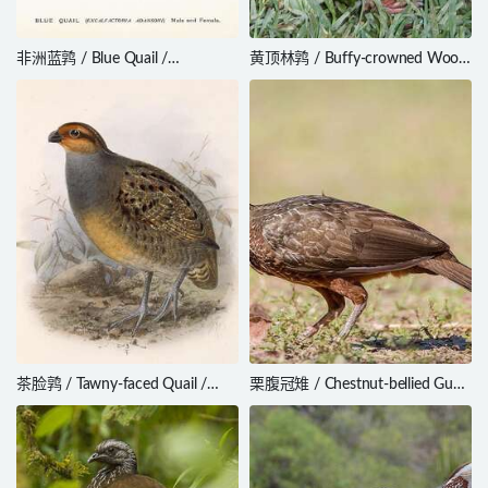
非洲蓝鹑 / Blue Quail /
黄顶林鹑 / Buffy-crowned Wood
Excalfactoria adansonii
Partridge / Dendrortyx
leucophrys
茶脸鹑 / Tawny-faced Quail /
栗腹冠雉 / Chestnut-bellied Guan
Rhynchortyx cinctus
/ Penelope ochrogaster