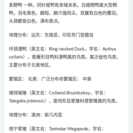
系野鸭 一种。同针尾鸭有亲缘关系。白翅栖鸭属大型栖
鸭，羽毛黑色，脚短，脚爪强而尖，双翼有白色的覆羽。
头颈都是白色，满布黑点。
地理分布：远东：东南亚，印尼苏门答腊岛
环颈潜鸭（英文名：Ring-necked Duck，学名：Aythya
collaris），是雁形目鸭科潜鸭属的鸟类。属迁徙性鸟类，
主要分布于北美地区。
繁殖区： 北美：广泛分布非繁殖区： 中美
褐领塚雉（英文名：Collared Brushturkey，学名：
Talegalla jobiensis），是鸡形目冢雉科营冢雉属的鸟类。
地理分布：澳洲：新几内亚
塔宁冢雉（英文名：Tanimbar Megapode，学名：