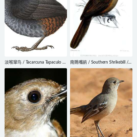
淡喉窜鸟 / Tacarcuna Tapaculo /
南鵙嘴鹟 / Southern Shrikebill /
Scytalopus panamensis
Clytorhynchus pachycephaloides