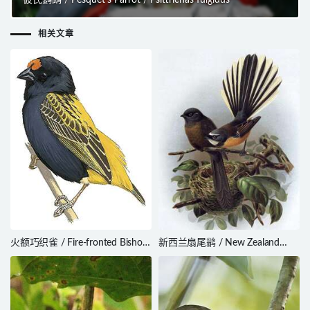
彼氏鹦鹉 / Pesquet’s Parrot / Psittrichas fulgidus
相关文章
火额巧织雀 / Fire-fronted Bishop
新西兰扇尾鹟 / New Zealand
/ Euplectes diadematus
Fantail / Rhipidura fuliginosa