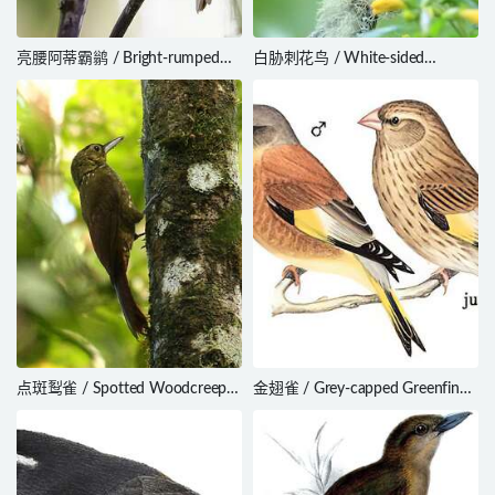
亮腰阿蒂霸鹟 / Bright-rumped
白胁刺花鸟 / White-sided
Attila / Attila spadiceus
Flowerpiercer / Diglossa albilatera
点斑䴕雀 / Spotted Woodcreeper
金翅雀 / Grey-capped Greenfinch
/ Xiphorhynchus erythropygius
/ Chloris sinica