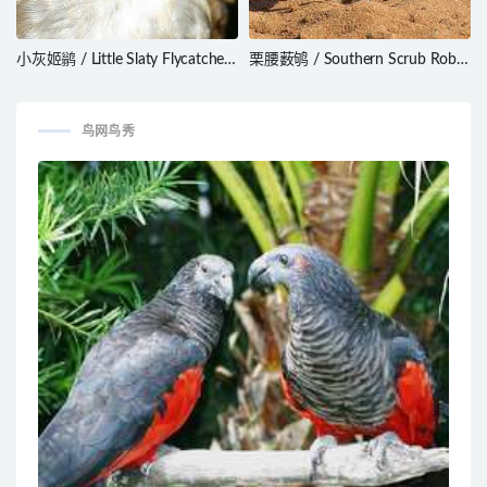
小灰姬鹟 / Little Slaty Flycatcher
栗腰薮鸲 / Southern Scrub Robin
/ Ficedula basilanica
/ Drymodes brunneopygia
鸟网鸟秀