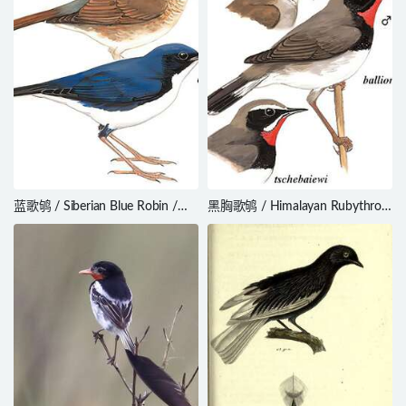
蓝歌鸲 / Siberian Blue Robin /
黑胸歌鸲 / Himalayan Rubythroat
Larvivora cyane
/ Calliope pectoralis