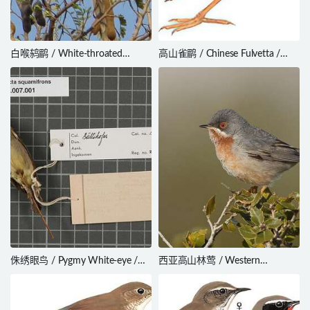
白喉鸫鹛 / White-throated
高山雀鹛 / Chinese Fulvetta /
Babbler / Argya gularis
Fulvetta striaticollis
侏绣眼鸟 / Pygmy White-eye /
西亚高山林莺 / Western
Heleia squamifrons
Subalpine Warbler / Curruca
iberiae