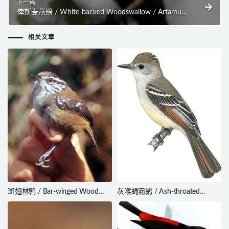
下一篇
俾斯麦燕鵙 / White-backed Woodswallow / Artamus
insignis
相关文章
斑翅林鹩 / Bar-winged Wood
灰喉蝇霸鹟 / Ash-throated
Wren / Henicorhina leucoptera
Flycatcher / Myiarchus
cinerascens