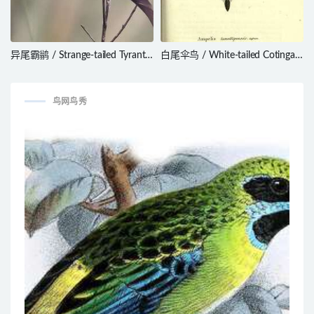
异尾霸鹟 / Strange-tailed Tyrant /
白尾伞鸟 / White-tailed Cotinga /
Alectrurus risora
Xipholena lamellipennis
鸟网鸟秀