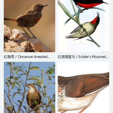
红胸莺 / Cinnamon-breasted
红襟摄蜜鸟 / Sclater’s Myzomela
Warbler / Euryptila
/ Myzomela sclateri
subcinnamomea