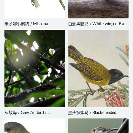
米莎娜小霸鹟 / Mishana
白翅黑霸鹟 / White-winged Black
Tyrannulet / Zimmerius villarejoi
Tyrant / Knipolegus aterrimus
灰蚁鸟 / Grey Antbird /
黑头摄蜜鸟 / Black-headed
Cercomacra cinerascens
Myzomela / Myzomela
melanocephala