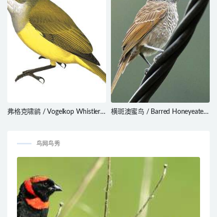
弗格克啸鹟 / Vogelkop Whistler /
横斑澳蜜鸟 / Barred Honeyeater
Pachycephala meyeri
/ Glycifohia undulata
鸟网鸟秀