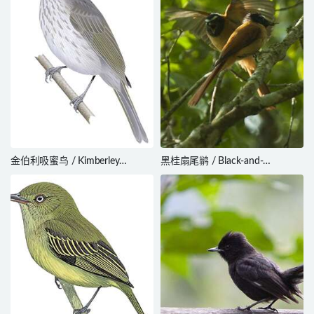
金伯利吸蜜鸟 / Kimberley
黑桂扇尾鹟 / Black-and-
Honeyeater / Territornis fordiana
cinnamon Fantail / Rhipidura
nigrocinnamomea