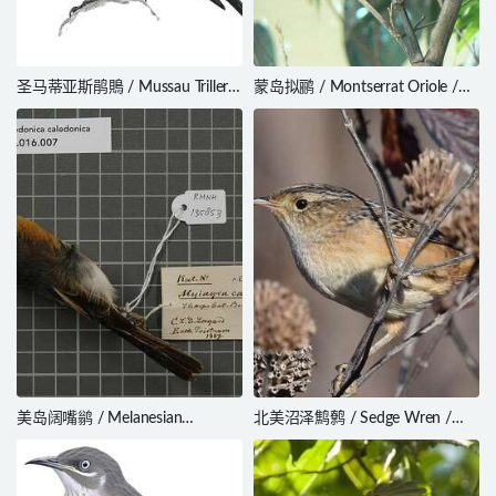
圣马蒂亚斯鹃鵙 / Mussau Triller /
蒙岛拟鹂 / Montserrat Oriole /
Lalage conjuncta
Icterus oberi
美岛阔嘴鹟 / Melanesian
北美沼泽鹪鹩 / Sedge Wren /
Flycatcher / Myiagra caledonica
Cistothorus stellaris