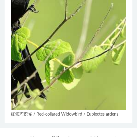
红领巧织雀 / Red-collared Widowbird / Euplectes ardens